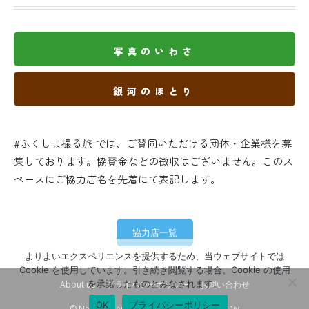
写真のいわさ
銀河のほとり
#ふくしま撮る旅 では、ご賛同いただける団体・企業様を募
集しております。協賛金などの徴収はございません。このス
ペースにご協力店名を先着にて表記します。
協力店一覧
よりよいエクスペリエンスを提供するため、当ウェブサイトでは
Cookie を使用しています。引き続き閲覧する場合、Cookie の使用
を承諾したものとみなされます。
About us
プライバシーポリシー
お問い合わせ
OK
プライバシーポリシー
© Newspaper WordPress Theme by TagDiv