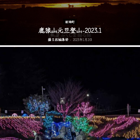
新地町
鹿狼山元旦登山-2023.1
撮る旅編集部
-
2023年1月2日