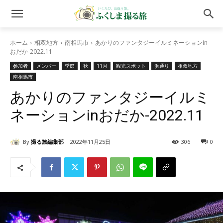
ホーム
相双地方
南相馬市
あかりのファンタジーイルミネーションin
おだか-2022.11
参加者
メンバー
季節
秋
11月
観光スポット
浜通り
相双地方
南相馬市
あかりのファンタジーイルミ
ネーションinおだか-2022.11
By
撮る旅編集部
2022年11月25日
306
0