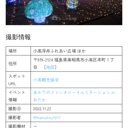
撮影情報
場所
小高浮舟ふれあい広場 ほか
〒979-2124 福島県南相馬市小高区本町１丁
住所
目 ［
地図
］
スポット
小高観光協会
URL
イベント
あかりのファンタジーイルミネーション in
情報
おだか
撮影日
2022.11.22
撮影者
@hamatsu1017
撮影機材
ー