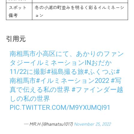
スポット
冬の
小高
の町並みを明るく彩るイルミネーシ
備考
ョン
引用元
南相馬市小高区にて、あかりのファン
タジーイルミネーションINおだか
11/22に撮影
#福島撮る旅
#ふくつぶ
#
南相馬市
#イルミネーション2022
#写
真で伝える私の世界
#ファインダー越
しの私の世界ᅠ
PIC.TWITTER.COM/M9YXUMQI91
— MR.H (@hamatsu1017)
November 25, 2022