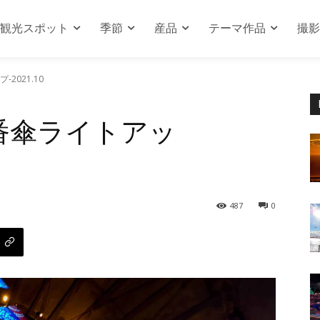
観光スポット
季節
産品
テーマ作品
撮影
2021.10
番傘ライトアッ
487
0