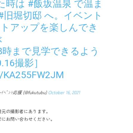
た時は
#飯坂温泉
で温ま
#旧堀切邸
へ。イベント
イトアップを楽しんでき
ぶ
8時まで見学できるよう
0.16撮影］
M/KA255FW2JM
ﾝﾄ応援 (@fukutubu)
October 16, 2021
用元の撮影者にあります。
者にお問い合わせください。