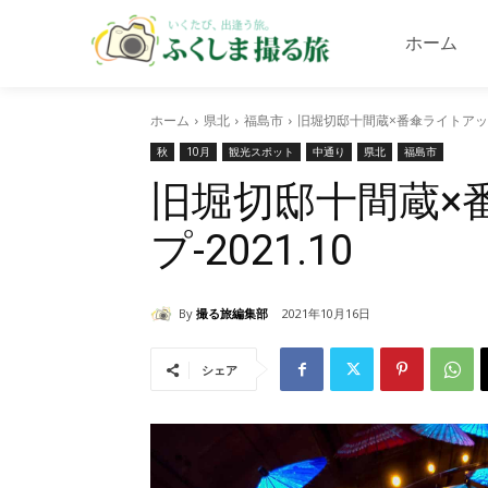
ホーム
ホーム
県北
福島市
旧堀切邸十間蔵×番傘ライトアップ-
秋
10月
観光スポット
中通り
県北
福島市
旧堀切邸十間蔵×
プ-2021.10
By
撮る旅編集部
2021年10月16日
シェア