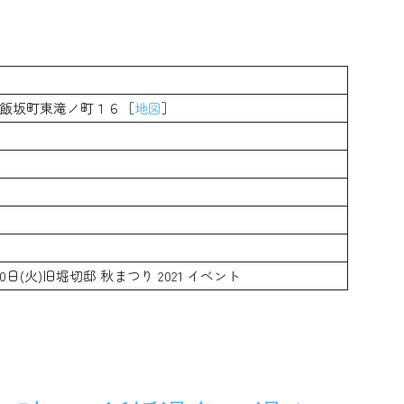
福島市飯坂町東滝ノ町１６［
地図
］
月30日(火)旧堀切邸 秋まつり 2021 イベント