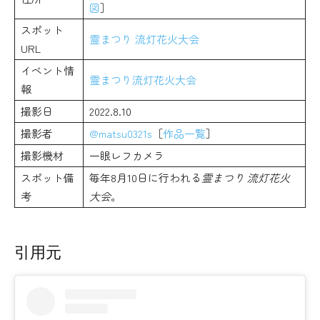
図
］
スポット
霊まつり 流灯花火大会
URL
イベント情
霊まつり流灯花火大会
報
撮影日
2022.8.10
撮影者
@matsu0321s
［
作品一覧
］
撮影機材
一眼レフカメラ
スポット備
毎年8月10日に行われる
霊まつり 流灯花火
考
大会
。
引用元