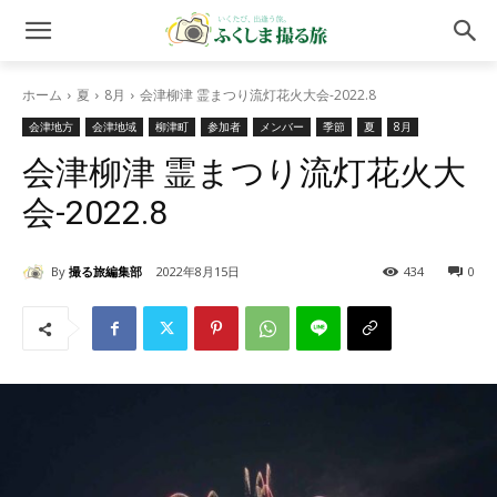
ホーム
夏
8月
会津柳津 霊まつり流灯花火大会-2022.8
会津地方
会津地域
柳津町
参加者
メンバー
季節
夏
8月
会津柳津 霊まつり流灯花火大
会-2022.8
By
撮る旅編集部
2022年8月15日
434
0