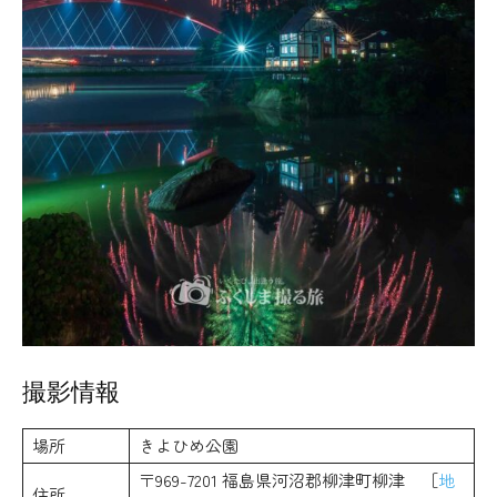
撮影情報
場所
きよひめ公園
〒969-7201 福島県河沼郡柳津町柳津 ［
地
住所