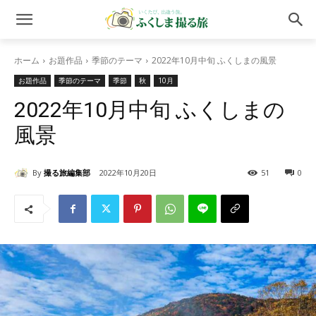
ホーム
お題作品
季節のテーマ
2022年10月中旬 ふくしまの風景
お題作品
季節のテーマ
季節
秋
10月
2022年10月中旬 ふくしまの
風景
By
撮る旅編集部
2022年10月20日
51
0