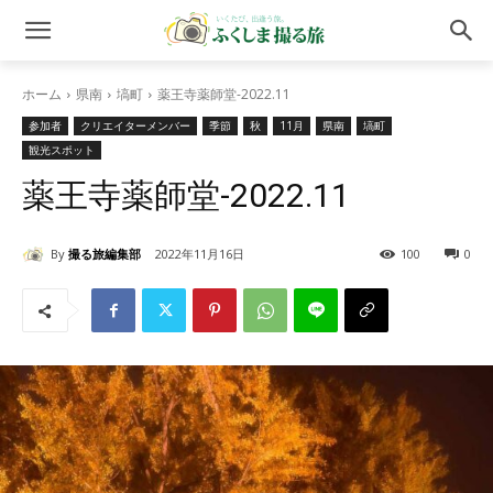
ホーム
県南
塙町
薬王寺薬師堂-2022.11
参加者
クリエイターメンバー
季節
秋
11月
県南
塙町
観光スポット
薬王寺薬師堂-2022.11
By
撮る旅編集部
2022年11月16日
100
0